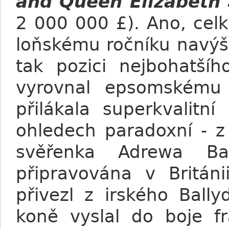
and Queen Elizabeth
2 000 000 £). Ano, cel
loňskému ročníku navýšil
tak pozici nejbohatšíh
vyrovnal epsomskému
přilákala superkvalitn
ohledech paradoxní - z 
svěřenka Adrewa B
připravována v Británi
přivezl z irského Ball
koně vyslal do boje fr