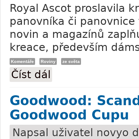
Royal Ascot proslavila 
panovníka či panovnice
novin a magazínů zaplňu
kreace, především dáms
Komentáře
Roviny
ze světa
Číst dál
Tradice ve žlutočervené
Goodwood: Scandi
Goodwood Cupu
Napsal uživatel
novyo
d