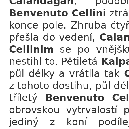
Calandagan
, podob
Benvenuto Cellini
ztrá
konce pole. Zhruba čty
přešla do vedení,
Cala
Cellinim
se po vnějšku
nestihl to. Pětiletá
Kalp
půl délky a vrátila tak
z tohoto dostihu, půl dé
tříletý
Benvenuto Cell
obrovskou vytrvalostí 
jediný z koní podíl