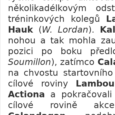
několikadélkovým ods
tréninkových kolegů
L
Hauk
(
W. Lordan
).
Ka
nohou a tak mohla zau
pozici po boku před
Soumillon
), zatímco
Cal
na chvostu startovního
cílové roviny
Lambou
Actiona
a pokračovali 
cílové rovině akc