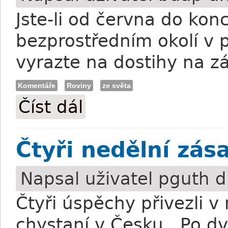
Jste-li od června do ko
bezprostředním okolí v 
vyrazte na dostihy na z
Komentáře
Roviny
ze světa
Číst dál
Večer ve stylu country a western
Čtyři nedělní zás
Napsal uživatel
pguth
d
Čtyři úspěchy přivezli v
chystaní v Česku, Po dvo