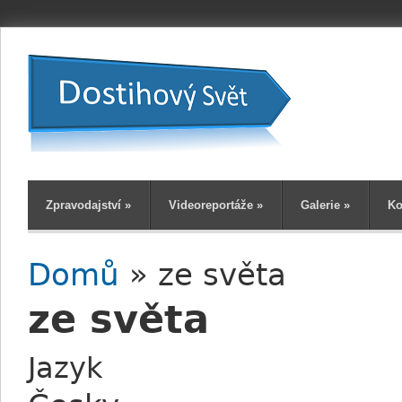
Zpravodajství
»
Videoreportáže
»
Galerie
»
Ko
Domů
» ze světa
Jste zde
ze světa
Jazyk