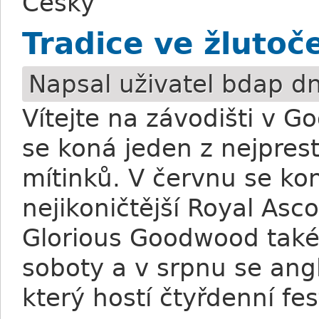
Česky
Tradice ve žlutoč
Napsal uživatel
bdap
dn
Vítejte na závodišti v 
se koná jeden z nejpres
mítinků. V červnu se ko
nejikoničtější Royal Asc
Glorious Goodwood také 
soboty a v srpnu se angl
který hostí čtyřdenní fes