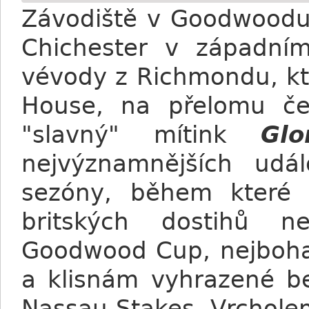
Závodiště v Goodwoodu 
Chichester v západní
vévody z Richmondu, kt
House, na přelomu če
"slavný" mítink
Gl
nejvýznamnějších udál
sezóny, během které se
britských dostihů n
Goodwood Cup, nejbohat
a klisnám vyhrazené be
Nassau Stakes. Vrchole