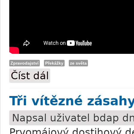
Zpravodajství
Překážky
ze světa
Číst dál
Punchestown: Lossiemouth jako dynami
Tři vítězné zása
Napsal uživatel
bdap
dn
Prvomájový dostihový de