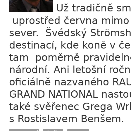
Už tradičně sm
uprostřed června mimo t
sever. Švédský Strömsho
destinací, kde koně v če
tam poměrně pravidelně 
národní. Ani letošní ro
oficiálně nazvaného R
GRAND NATIONAL nastou
také svěřenec Grega Wr
s Rostislavem Benšem.