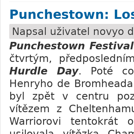
Punchestown: Lo
Napsal uživatel
novyo
d
Punchestown Festiva
čtvrtým, předposledn
Hurdle Day
. Poté co
Henryho de Bromheada 
byl zpět v centru pozo
vítězem z Cheltenhamu
Warriorovi tentokrát 
usilovala vítězka Ch