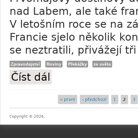
nad Labem, ale také f
V letošním roce se na z
Francie sjelo několik ko
se neztratili, přivážejí tři
Zpravodajství
Roviny
Překážky
ze světa
Číst dál
Tři vítězné zásahy ve Wissembourgu
« první
‹ předchozí
1
2
3
Stránky
Copyright © 2026,