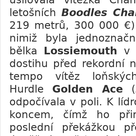
letošních
Boodles Cha
219 metrů, 300 000 €) 
nimiž byla jednoznačn
bělka
Lossiemouth
v 
dostihu před rekordní 
tempo vítěz loňskýc
Hurdle
Golden Ace
(
odpočívala v poli. K lídr
koncem, čímž ho při
poslední překážkou p