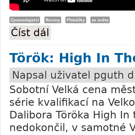
Zpravodajství
Roviny
Překážky
ze světa
Číst dál
Kolín: Německá VJC do Anglie
Török: High In Th
Napsal uživatel
pguth
d
Sobotní Velká cena měst
série kvalifikací na Vel
Dalibora Töröka High In 
nedokončil, v samotné Ve