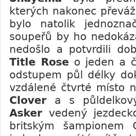
kterých nakonec převážil
bylo natolik jednozn
soupeřů by ho nedokáza
nedošlo a potvrdili do
Title Rose
o jeden a č
odstupem půl délky do
vzdálené čtvrté místo n
Clover
a s půldelkový
Asker
vedený jezdeck
britským šampionem 