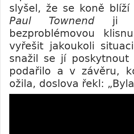
slyšel, že se koně blíž
Paul Townend
ji po
bezproblémovou klisn
vyřešit jakoukoli situ
snažil se jí poskytnout
podařilo a v závěru, k
ožila, doslova řekl: „Byl