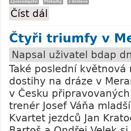
Zpravodajství
Překážky
z domova
Číst dál
Wroblewski: Do Brna i do Švédska pro r
Čtyři triumfy v M
Napsal uživatel
bdap
dn
Také poslední květnová 
dostihy na dráze v Mera
v Česku připravovaných 
trenér Josef Váňa mlad
Kvartet jezdců Jan Krato
Bartoš a Ondřej Velek si