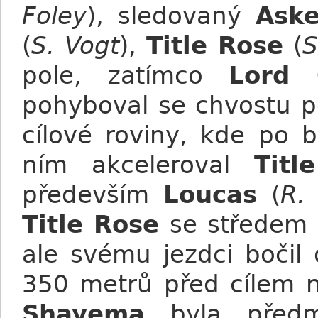
Foley
), sledovaný
Ask
(
S. Vogt
),
Title Rose
(
S
pole, zatímco
Lord 
pohyboval se chvostu p
cílové roviny, kde po 
ním akceleroval
Titl
především
Loucas
(
R.
Title Rose
se středem 
ale svému jezdci bočil
350 metrů před cílem 
Shayema
byla předm