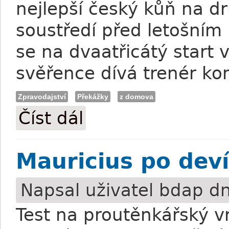
nejlepší český kůň na d
soustředí před letošním
se na dvaatřicátý start 
svěřence dívá trenér ko
Zpravodajství
Překážky
z domova
Číst dál
Török: High In The Sky je plný energie
Mauricius po deví
Napsal uživatel
bdap
dn
Test na proutěnkářský vr