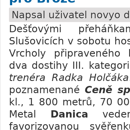
Napsal uživatel
novyo
d
Dešťovými přeháňk
Slušovicích v sobotu hos
Vrcholy připraveného
dva dostihy III. kategor
trenéra Radka Holčáka
poznamenané
Ceně sp
kl., 1 800 metrů, 70 00
Metal
Danica
ved
favorizovanou svěřen