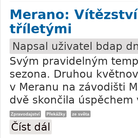
Merano: Vítězství
tříletými
Napsal uživatel
bdap
dn
Svým pravidelným tempe
sezona. Druhou květnov
v Meranu na závodišti Ma
dvě skončila úspěchem 
Zpravodajství
Překážky
ze světa
Číst dál
Merano: Vítězství v krosu a mezi tříletým