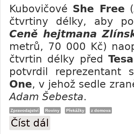
Kubovičové
She Free
(
čtvrtiny délky, aby p
Ceně hejtmana Zlíns
metrů, 70 000 Kč) naop
čtvrtin délky před
Tes
potvrdil reprezentant
One
, v jehož sedle zr
Adam Šebesta
.
Zpravodajství
Roviny
Překážky
z domova
Číst dál
Slušovice: Double pro Holčáka, hattrick