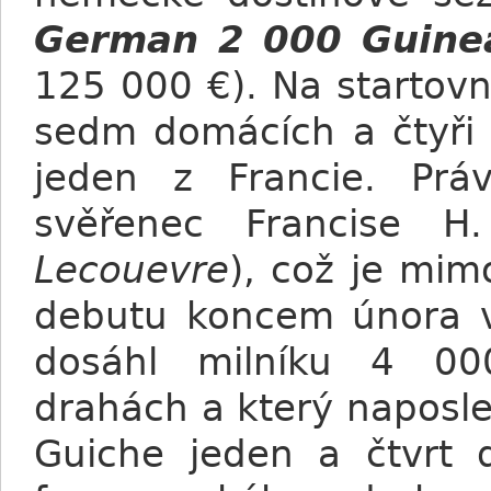
German 2 000 Guine
125 000 €). Na startovní
sedm domácích a čtyři z
jeden z Francie. Prá
svěřenec Francise H
Lecouevre
), což je mi
debutu koncem února v
dosáhl milníku 4 000
drahách a který naposled
Guiche jeden a čtvrt 