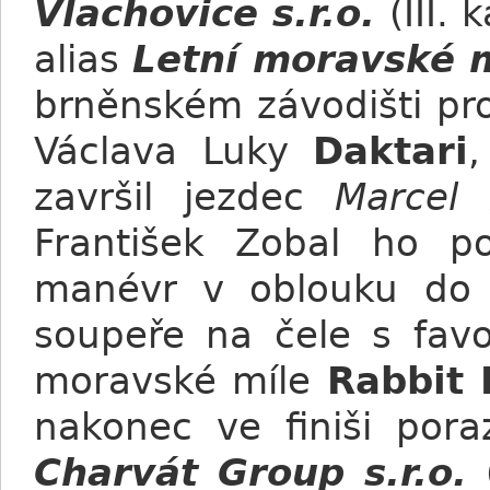
Vlachovice s.r.o.
(III. 
alias
Letní moravské m
brněnském závodišti pro
Václava Luky
Daktari
,
završil jezdec
Marcel
František Zobal ho p
manévr v oblouku do 
soupeře na čele s favo
moravské míle
Rabbit 
nakonec ve finiši poraz
Charvát Group s.r.o.
(