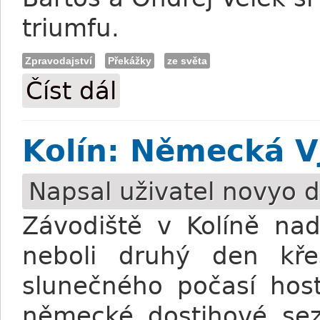
triumfu.
Zpravodajství
Překážky
ze světa
Číst dál
Čtyři triumfy v Meranu
Kolín: Německá V
Napsal uživatel
novyo
d
Závodiště v Kolíně na
neboli druhý den kře
slunečného počasí hosti
německé dostihové se