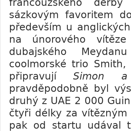
francouzského derby
sázkovým favoritem d
především u anglických
na únorového vítěz
dubajského Meyda
coolmorské trio Smith
připravují
Simon a 
pravděpodobně byl výs
druhý z UAE 2 000 Guinea
čtyři délky za vítězný
pak od startu udával