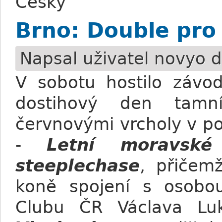
Česky
Brno: Double pro
Napsal uživatel
novyo
d
V sobotu hostilo závo
dostihový den tamn
červnovými vrcholy v po
-
Letní moravské
steeplechase
, přičem
koně spojení s osobou
Clubu ČR Václava L