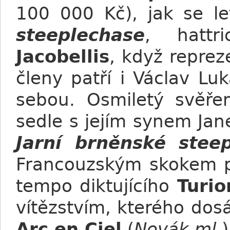
100 000 Kč), jak se l
steeplechase
, hattr
Jacobellis
, když reprez
členy patří i Václav Luk
sebou. Osmiletý svěřen
sedle s jejím synem Ja
Jarní brněnské stee
Francouzským skokem p
tempo diktujícího
Turio
vítězstvím, kterého dosá
Arc en Ciel
(
Novák ml.
)