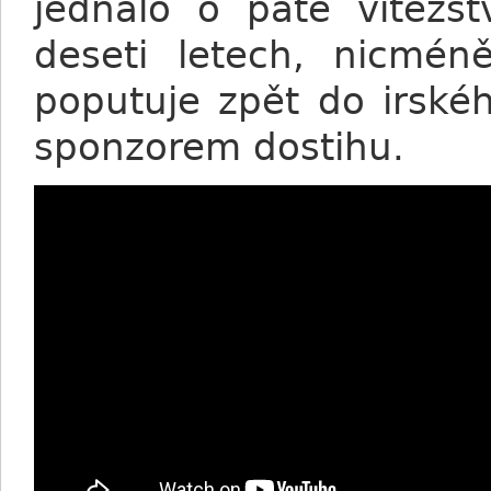
jednalo o páté vítězst
deseti letech, nicmén
poputuje zpět do irské
sponzorem dostihu.