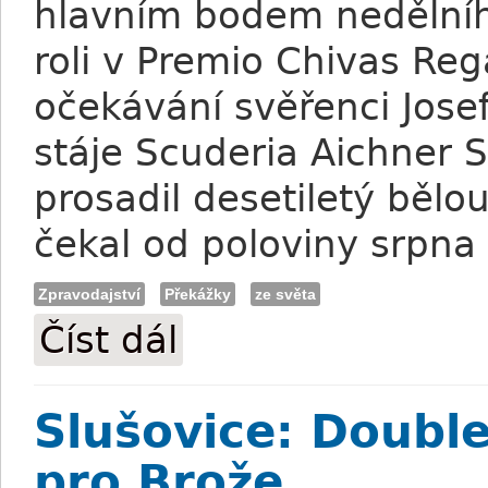
hlavním bodem nedělníh
roli v Premio Chivas Reg
očekávání svěřenci Josef
stáje Scuderia Aichner 
prosadil desetiletý bělou
čekal od poloviny srpna
Zpravodajství
Překážky
ze světa
Číst dál
Mauricius po devíti měsících vítězný
Slušovice: Double
pro Brože