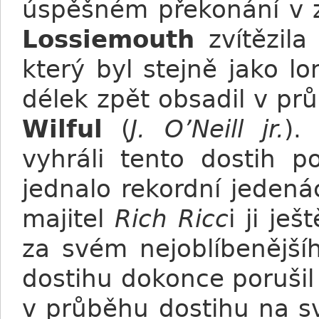
úspěšném překonání v 
Lossiemouth
zvítězila
který byl stejně jako lo
délek zpět obsadil v prů
Wilful
(
J. O’Neill jr.
)
vyhráli tento dostih p
jednalo rekordní jedenác
majitel
Rich Ricc
i ji je
za svém nejoblíbenějš
dostihu dokonce porušil 
v průběhu dostihu na s