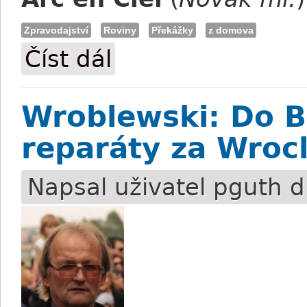
Zpravodajství
Roviny
Překážky
z domova
Číst dál
Brno: Double pro Václava Luku
Wroblewski: Do B
reparáty za Wroc
Napsal uživatel
pguth
d