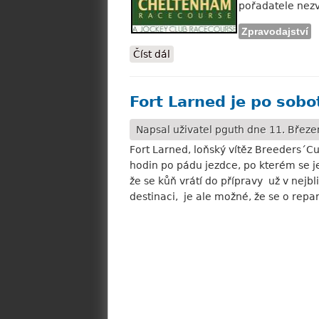
pořadatele nezv
Zpravodajství
Číst dál
Cheltenham: Festival letos 
Fort Larned je po sobo
Napsal uživatel
pguth
dne 11. Březen
Fort Larned, loňský vítěz Breeders´C
hodin po pádu jezdce, po kterém se j
že se kůň vrátí do přípravy už v nejb
destinaci, je ale možné, že se o rep