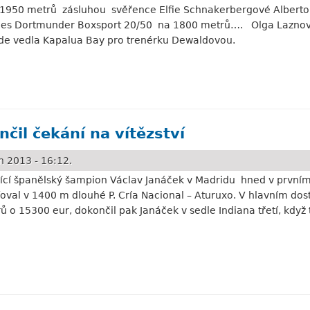
950 metrů zásluhou svěřence Elfie Schnakerbergové Alberto H
s des Dortmunder Boxsport 20/50 na 1800 metrů…. Olga Laznovsk
de vedla Kapalua Bay pro trenérku Dewaldovou.
 pro Bojka
čil čekání na vítězství
 2013 - 16:12.
ující španělský šampion Václav Janáček v Madridu hned v první
val v 1400 m dlouhé P. Cría Nacional – Aturuxo. V hlavním dos
 15300 eur, dokončil pak Janáček v sedle Indiana třetí, když t
ání na vítězství