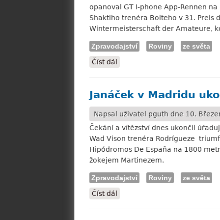
opanoval GT I-phone App-Rennen na 1
Shaktiho trenéra Bolteho v 31. Prei
Wintermeisterschaft der Amateure, k
Zpravodajství
Roviny
ze světa
Číst dál
Dortmund: Na "špíně" double
Janáček v Madridu ukon
Napsal uživatel
pguth
dne 10. Březen
Čekání a vítězství dnes ukončil úřad
Wad Vison trenéra Rodrígueze triumfo
Hipódromos De España na 1800 metrů o
žokejem Martinezem.
Zpravodajství
Roviny
ze světa
Číst dál
Janáček v Madridu ukončil ček