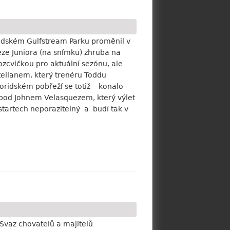
ridském Gulfstream Parku proměnil v
ze Juniora (na snímku) zhruba na
zcvičkou pro aktuální sezónu, ale
tellanem, který trenéru Toddu
floridském pobřeží se totiž konalo
pod Johnem Velasquezem, který výlet
 startech neporazitelný a budí tak v
Svaz chovatelů a majitelů