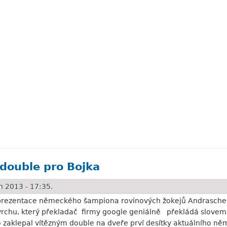
izi v pořádku (obsahuje video)
double pro Bojka
 2013 - 17:35.
prezentace německého šampiona rovinových žokejů Andrasche 
rchu, který překladač firmy google geniálně překládá slovem „
o zaklepal vítězným double na dveře prví desítky aktuálního n