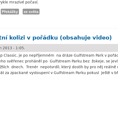
ykle mrazivé počasí.
Překážky
ze světa
s mrazem a bez Čechů
tní kolizi v pořádku (obsahuje video)
 2013 - 1:05.
up Classic, je po nepříjemném na dráze Gulfstream Park v pořádk
eho svěřenec proháněl po Gulfstream Parku bez žokeje, se jev
ližších dnech. Trenér nepotvrdil, který dostih by pro něj reáln
arát za zpackané vystoupení v Gulfstream Parku pokusí ještě v 