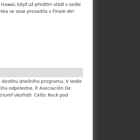
awai, když už předtím vládl v sedle
a se zase prosadila v Finale der
m dostihu dnešního programu. V sedle
tihu odpoledne, P. Asociación De
riumf ukořistil Celtic Rock pod