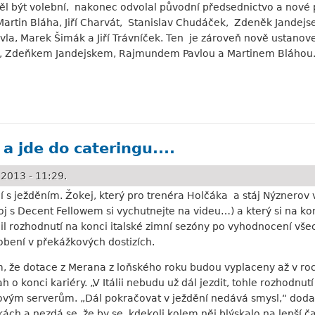
ěl být volební, nakonec odvolal původní předsednictvo a nové 
 Martin Bláha, Jiří Charvát, Stanislav Chudáček, Zdeněk Jande
vla, Marek Šimák a Jiří Trávníček. Ten je zároveň nově ustan
m, Zdeňkem Jandejskem, Rajmundem Pavlou a Martinem Bláhou
a jde do cateringu....
2013 - 11:29.
í s ježděním. Žokej, který pro trenéra Holčáka a stáj Nýznerov
j s Decent Fellowem si vychutnejte na videu…) a který si na kon
 rozhodnutí na konci italské zimní sezóny po vyhodnocení všech 
bení v překážkových dostizích.
tom, že dotace z Merana z loňského roku budou vyplaceny až v r
 o konci kariéry. „V Itálii nebudu už dál jezdit, tohle rozhodnut
vým serverům. „Dál pokračovat v ježdění nedává smysl,“ dodal i 
ách a nezdá se, že by se kdekoli kolem něj blýskalo na lepší 