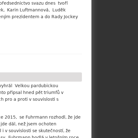
předsednictvo svazu dnes tvoří
jsek, Karin Luftmannová, Luděk
oveným prezidentem a do Rady Jockey
.
 vyhrál Velkou pardubickou
to připsal hned pět triumfů v
pro a proti v souvislosti s
oce 2015, se Fuhrmann rozhodl, že jde
í jde dál, než jsem ochoten
v souvislosti se skutečností, že
časy. Fuhrmann hodlá v letošním roce