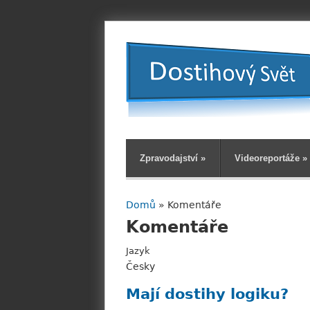
Zpravodajství
»
Videoreportáže
»
Domů
» Komentáře
Jste zde
Komentáře
Jazyk
Česky
Mají dostihy logiku?