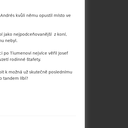
j Andrés kvůli němu opustil místo ve
bí jako nejpodceňovanější z koní,
hu nebyl.
i po Tiumenovi nejvíce věřil Josef
zetí rodinné štafety.
pit k možná už skutečně poslednímu
o tandem líbí?