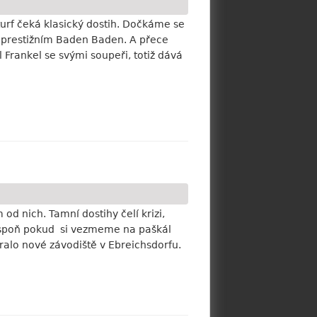
turf čeká klasický dostih. Dočkáme se
prestižním Baden Baden. A přece
 Frankel se svými soupeři, totiž dává
d nich. Tamní dostihy čelí krizi,
, aspoň pokud si vezmeme na paškál
ralo nové závodiště v Ebreichsdorfu.