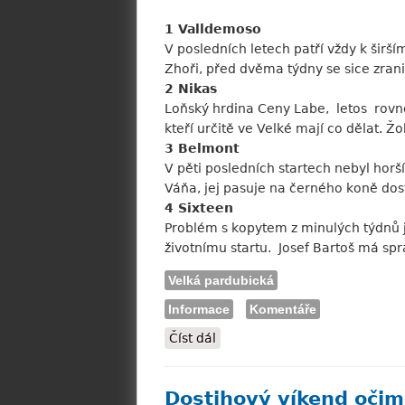
1 Valldemoso
V posledních letech patří vždy k širš
Zhoři, před dvěma týdny se sice zrani
2 Nikas
Loňský hrdina Ceny Labe, letos rovně
kteří určitě ve Velké mají co dělat.
3 Belmont
V pěti posledních startech nebyl horší
Váňa, jej pasuje na černého koně dosti
4 Sixteen
Problém s kopytem z minulých týdnů
životnímu startu. Josef Bartoš má spr
Velká pardubická
Informace
Komentáře
Číst dál
Jak dopadnou v "Pardubické?
Dostihový víkend oči