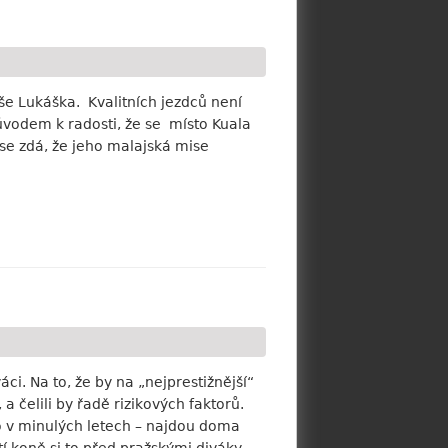
e Lukáška. Kvalitních jezdců není
ůvodem k radosti, že se místo Kuala
se zdá, že jeho malajská mise
i. Na to, že by na „nejprestižnější“
čelili by řadě rizikových faktorů.
o v minulých letech – najdou doma
í koně si to před pražskými diváky