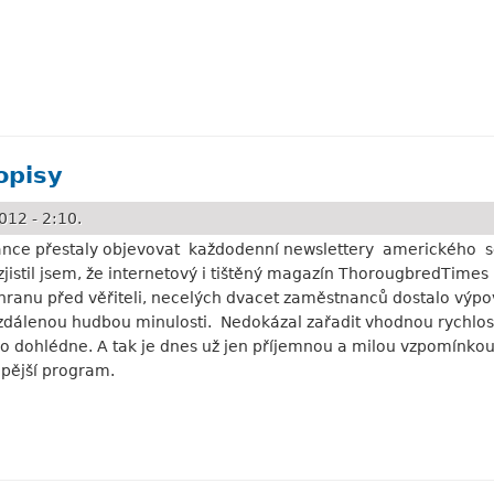
li?
opisy
012 - 2:10.
ránce přestaly objevovat každodenní newslettery amerického 
 zjistil jsem, že internetový i tištěný magazín ThorougbredTimes
hranu před věřiteli, necelých dvacet zaměstnanců dostalo výpo
álenou hudbou minulosti. Nedokázal zařadit vhodnou rychlost v
o dohlédne. A tak je dnes už jen příjemnou a milou vzpomínkou,
oupější program.