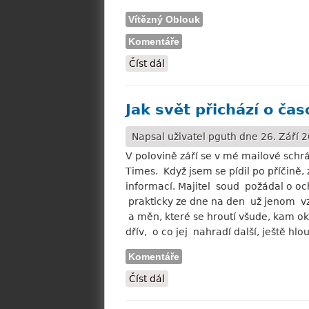
Vítězný Oblouk
Komentáře
Číst dál
"Oblouk" přichází o výsadní ro
Jak svět přichází o čas
Napsal uživatel
pguth
dne 26. Září 2
V polovině září se v mé mailové sch
Times. Když jsem se pídil po příčině,
informací. Majitel soud požádal o oc
prakticky ze dne na den už jenom vzd
a měn, které se hroutí všude, kam ok
dřív, o co jej nahradí další, ještě hl
Komentáře
Číst dál
Jak svět přichází o časopisy